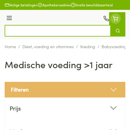
Ga naar de inhoud
Veilige betalingen
Apothekersadvies
Snelle beschikbaarheid
Menu
Zoek
Product, merk, categorie...
Home
/
Dieet, voeding en vitamines
/
Voeding
/
Babyvoeding
Medische voeding >1 jaar
Filteren
Doorgaan naar productlijst
Prijs
filter