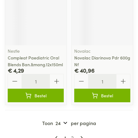
Nestle
Novalac
Compleat Paediatric Oral
Novalac Diarinova Pdr 600g
Blends Ban.&mang.12x150ml
Nf
€ 4,29
€ 40,96
Aantal
Aantal
Bestel
Bestel
Toon
per pagina
Pagina's
U lees momenteel pagina
Pagina
1
2