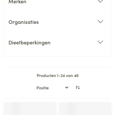
Merken
filter
Organisaties
filter
Dieetbeperkingen
filter
Producten
1
-
24
van
46
Sorteer op: