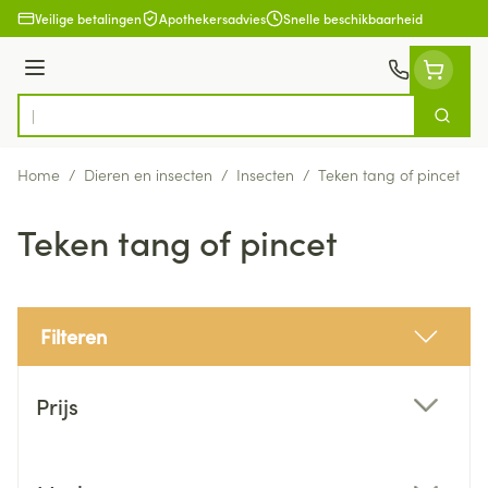
Ga naar de inhoud
Veilige betalingen
Apothekersadvies
Snelle beschikbaarheid
Menu
Zoek
Product, merk, categorie...
Home
/
Dieren en insecten
/
Insecten
/
Teken tang of pincet
Teken tang of pincet
Filteren
Doorgaan naar productlijst
Prijs
filter