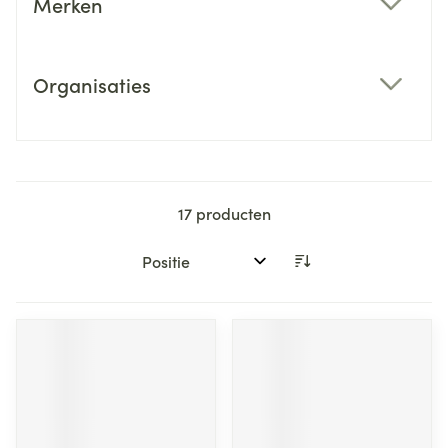
Merken
filter
Organisaties
filter
17
producten
Sorteer op: