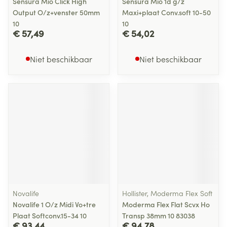
Sensura Mio Click High
Sensura Mio 1d g/z
Output O/z+venster 50mm
Maxi+plaat Conv.soft 10-50
10
10
€ 57,49
€ 54,02
Niet beschikbaar
Niet beschikbaar
Novalife
Hollister, Moderma Flex Soft
Novalife 1 O/z Midi Vo+tre
Moderma Flex Flat Scvx Ho
Plaat Softconv.15-34 10
Transp 38mm 10 83038
€ 93,44
€ 94,78