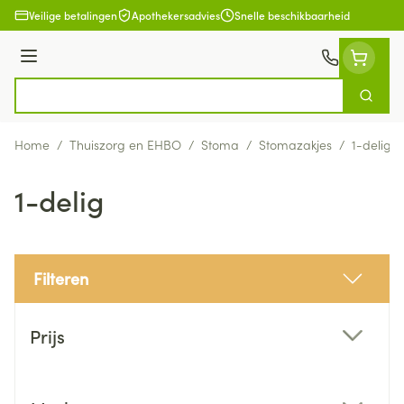
Ga naar de inhoud
Veilige betalingen
Apothekersadvies
Snelle beschikbaarheid
Menu
Zoek
Product, merk, categorie...
Home
/
Thuiszorg en EHBO
/
Stoma
/
Stomazakjes
/
1-delig
1-delig
Filteren
Doorgaan naar productlijst
Prijs
filter