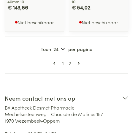
40mm 10
10
€ 143,86
€ 54,02
Niet beschikbaar
Niet beschikbaar
Toon
per pagina
Pagina's
U lees momenteel pagina
Pagina
1
2
Neem contact met ons op
BV Apotheek Desmet Pharmacie
Mechelsesteenweg - Chausée de Malines 157
1970
Wezembeek-Oppem