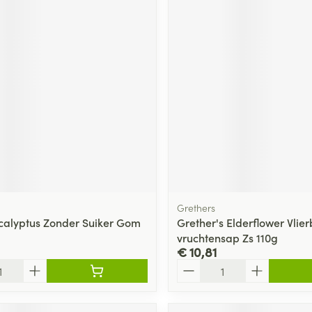
Grethers
calyptus Zonder Suiker Gom
Grether's Elderflower Vlie
vruchtensap Zs 110g
€ 10,81
Aantal