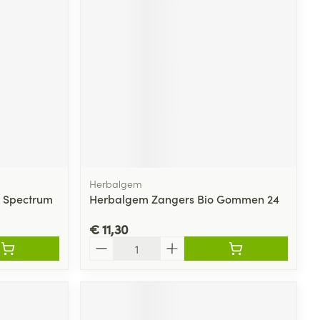
rende
Parfums en
geurproducten
Herbalgem
d Spectrum
Herbalgem Zangers Bio Gommen 24
€ 11,30
CBD
Aantal