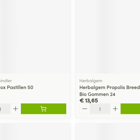
delen
Haar
ging
Supplementen
Insectenwe
Mondmaskers
middelen
ssen
 -
id
d
indler
Herbalgem
ox Pastillen 50
Herbalgem Propolis Bree
Bio Gommen 24
€ 13,65
Zelfbruiner
Scheren
Aantal