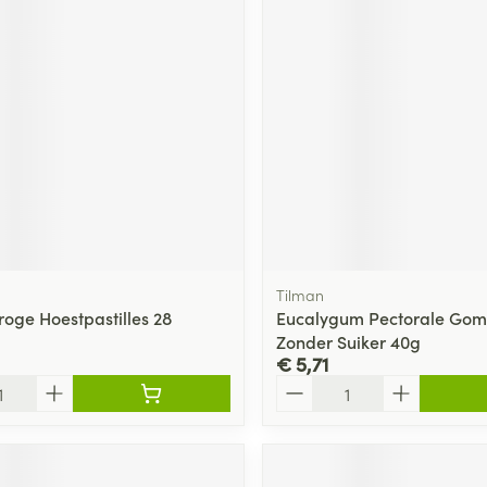
Tilman
roge Hoestpastilles 28
Eucalygum Pectorale Gom
Zonder Suiker 40g
€ 5,71
Aantal