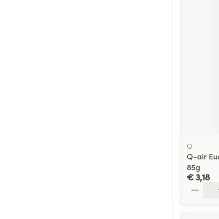
Q
Q-air Eu
85g
€ 3,18
Aantal