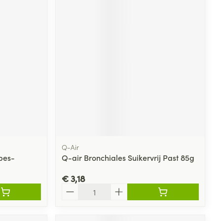
Q-Air
rbes-
Q-air Bronchiales Suikervrij Past 85g
€ 3,18
Aantal