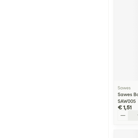
Sawes
Sawes Bo
SAW005
€ 1,51
Aantal