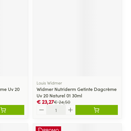
rende
Parfums en
geurproducten
Louis Widmer
me Uv 20
Widmer Nutriderm Getinte Dagcrème
CBD
Uv 20 Naturel 01 30ml
€ 23,27
€ 24,50
Aantal
PROMO