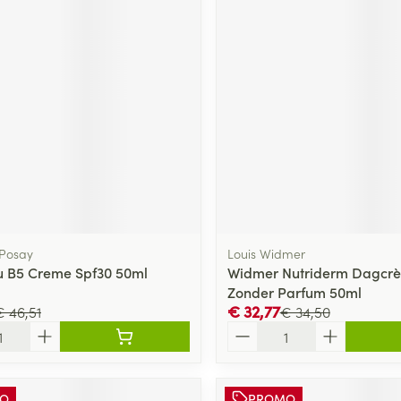
delen
Haar
ging
Supplementen
Insectenwe
Mondmaskers
middelen
ssen
 -
id
d
 Posay
Louis Widmer
u B5 Creme Spf30 50ml
Widmer Nutriderm Dagcrè
Zelfbruiner
Scheren
Zonder Parfum 50ml
€ 32,77
€ 46,51
€ 34,50
Aantal
O
PROMO