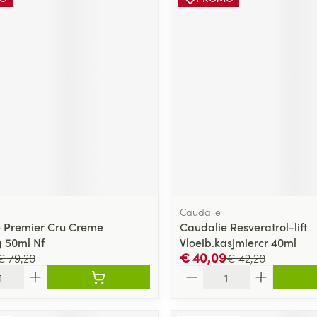
Caudalie
 Premier Cru Creme
Caudalie Resveratrol-lift
g 50ml Nf
Vloeib.kasjmiercr 40ml
€ 40,09
€ 79,20
€ 42,20
Aantal