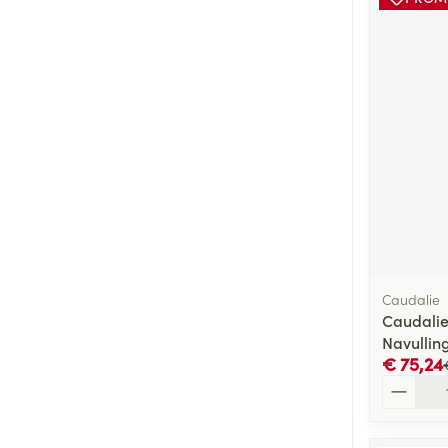
Caudalie
Caudalie
Navullin
€ 75,24
Aantal