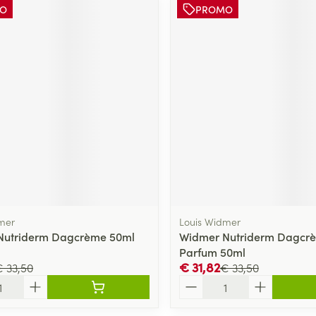
O
PROMO
mer
Louis Widmer
Nutriderm Dagcrème 50ml
Widmer Nutriderm Dagcr
Parfum 50ml
€ 31,82
 33,50
€ 33,50
Aantal