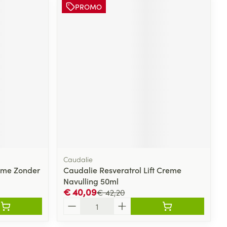
PROMO
Caudalie
ème Zonder
Caudalie Resveratrol Lift Creme
Navulling 50ml
€ 40,09
€ 42,20
Aantal