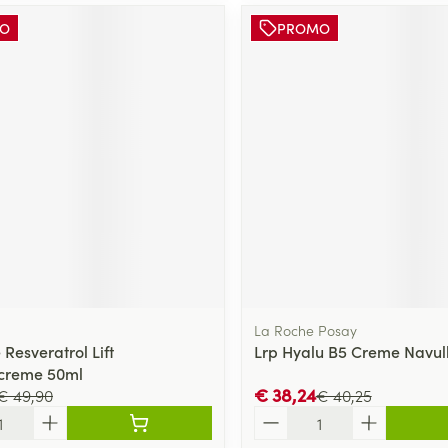
O
PROMO
La Roche Posay
Resveratrol Lift
Lrp Hyalu B5 Creme Navul
rcreme 50ml
€ 38,24
€ 49,90
€ 40,25
Aantal