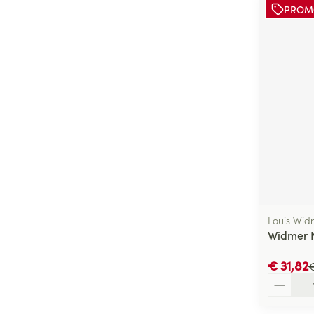
PROM
Louis Wid
Widmer 
€ 31,82
€
Aantal