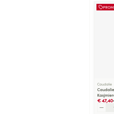
PROM
Caudalie
Caudalie 
Kasjmie
€ 47,40
Aantal