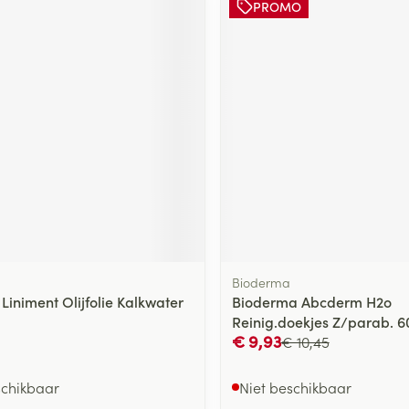
PROMO
delen
Haar
ging
Supplementen
Insectenwe
Mondmaskers
middelen
ssen
 -
id
d
Bioderma
Zelfbruiner
Scheren
Liniment Olijfolie Kalkwater
Bioderma Abcderm H2o
Reinig.doekjes Z/parab. 6
€ 9,93
€ 10,45
schikbaar
Niet beschikbaar