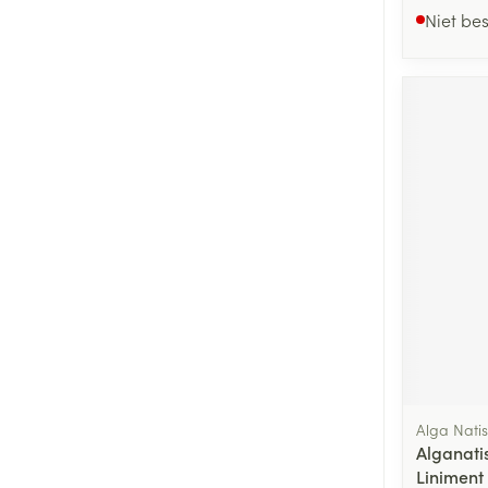
Niet be
Alga Natis
Alganati
Liniment