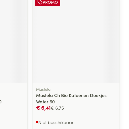
PROMO
rende
Parfums en
geurproducten
Mustela
CBD
Mustela Ch Bio Katoenen Doekjes
0
Water 60
€ 6,41
€ 6,75
Niet beschikbaar