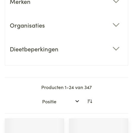
Merken
filter
Organisaties
filter
Dieetbeperkingen
filter
Producten
1
-
24
van
347
Sorteer op: