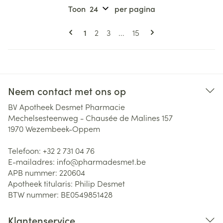
Toon
per pagina
Pagina's
U lees momenteel pagina
Pagina
Pagina
Pagina
1
2
3
...
15
Neem contact met ons op
BV Apotheek Desmet Pharmacie
Mechelsesteenweg - Chausée de Malines 157
1970
Wezembeek-Oppem
Telefoon:
+32 2 731 04 76
E-mailadres:
info@
pharmadesmet.be
APB nummer:
220604
Apotheek titularis:
Philip Desmet
BTW nummer:
BE0549851428
Klantenservice