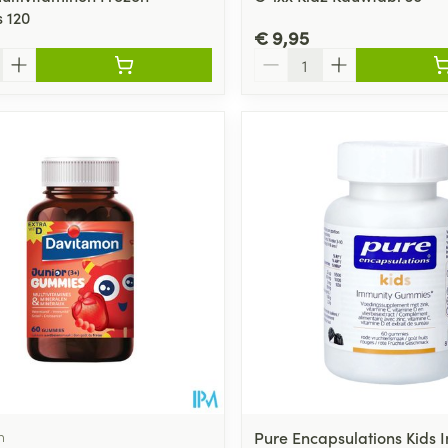
 120
€ 9,95
Aantal
n
Pure Encapsulations Kids 