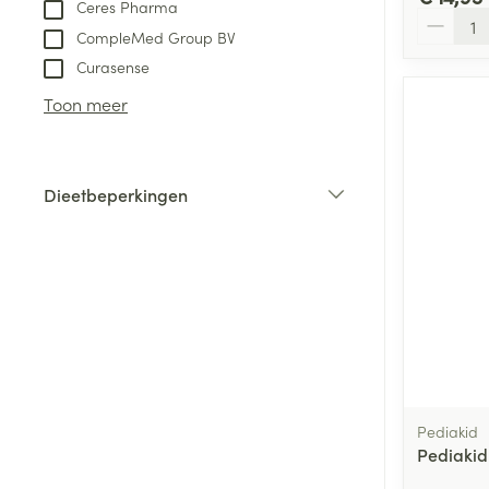
Ceres Pharma
Aantal
Naalden voor i
CompleMed Group BV
pennaalden
Curasense
Diagnostica
Toon meer
Toon meer
Diergeneesmid
Gezichtsverzor
Dieetbeperkingen
Pillendozen en
filter
accessoires
Pigmentstoorni
Gevoelige huid
geïrriteerde hu
Gemengde hui
Doffe huid
Toon meer
Pediakid
Pediakid