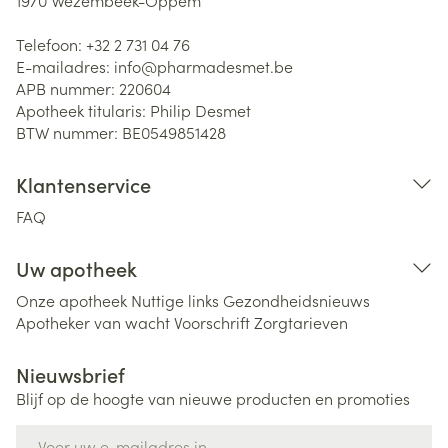
1970
Wezembeek-Oppem
Telefoon:
+32 2 731 04 76
E-mailadres:
info@
pharmadesmet.be
APB nummer:
220604
Apotheek titularis:
Philip Desmet
BTW nummer:
BE0549851428
Klantenservice
FAQ
Uw apotheek
Onze apotheek
Nuttige links
Gezondheidsnieuws
Apotheker van wacht
Voorschrift
Zorgtarieven
Nieuwsbrief
Blijf op de hoogte van nieuwe producten en promoties
E-mail adres