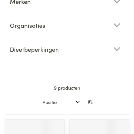
Merken
filter
Organisaties
filter
Dieetbeperkingen
filter
9
producten
Sorteer op: