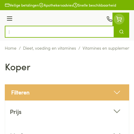
Ga naar de inhoud
Veilige betalingen
Apothekersadvies
Snelle beschikbaarheid
Menu
Zoek
Product, merk, categorie...
Home
/
Dieet, voeding en vitamines
/
Vitamines en supplemente
Koper
Filteren
Doorgaan naar productlijst
Prijs
filter