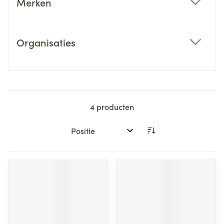
Merken
filter
Organisaties
filter
4
producten
Sorteer op: