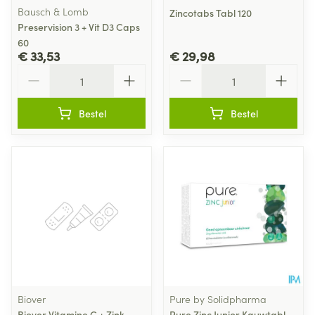
Bausch & Lomb
Zincotabs Tabl 120
Preservision 3 + Vit D3 Caps
60
€ 33,53
€ 29,98
Aantal
Aantal
Bestel
Bestel
Biover
Pure by Solidpharma
Biover Vitamine C + Zink
Pure Zinc Junior Kauwtabl