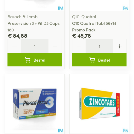
Bausch & Lomb
Q10-Quatral
Preservision 3 + Vit D3 Caps
Q10 Quatral Tabl 56+14
180
Promo Pack
€ 84,88
€ 45,78
Aantal
Aantal
Bestel
Bestel