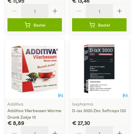
€ 11,95
€ 13,46
Aantal
Aantal
Bestel
Bestel
Additiva
Ixxpharma
Additiva Vlierbessen Warme
D-ixx 3000 Zinc Softcaps 120
Drank Zakje 10
€ 8,89
€ 27,30
Aantal
Aantal