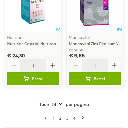
Nutrisan
Mannavital
Nutrizinc Caps 90 Nutrisan
Mannavital Zink Platinum V-
caps 60
€ 24,30
€ 9,65
Aantal
Aantal
Bestel
Bestel
Toon
per pagina
Pagina's
U lees momenteel pagina
Pagina
Pagina
Pagina
1
2
3
4