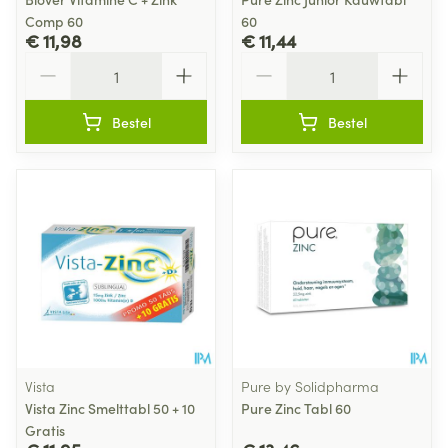
Comp 60
60
€ 11,98
€ 11,44
Aantal
Aantal
Bestel
Bestel
Vista
Pure by Solidpharma
Vista Zinc Smelttabl 50 + 10
Pure Zinc Tabl 60
Gratis