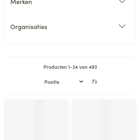
Merken
filter
Organisaties
filter
Producten
1
-
24
van
493
Sorteer op: