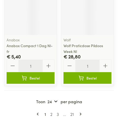
Anabox
Wolf
Anabox Compact 1 Dag Nl-
Wolf Praticdose Pildoos
fr
Week Nl
€ 5,40
€ 28,80
Aantal
Aantal
Bestel
Bestel
Toon
per pagina
Pagina's
U lees momenteel pagina
Pagina
Pagina
Pagina
1
2
3
...
21