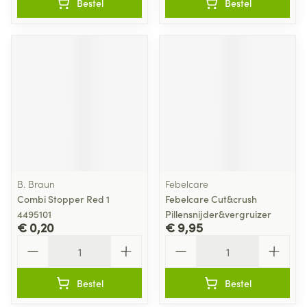
Bestel
Bestel
B. Braun
Febelcare
Combi Stopper Red 1
Febelcare Cut&crush
4495101
Pillensnijder&vergruizer
€ 0,20
€ 9,95
Aantal
Aantal
Bestel
Bestel