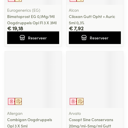
Eurogenerics (EG)
Alcon
Bimatoprost EG 0,1Mg/Ml
Ciloxan Gutt Opht + Auric
Oogdruppels Opl Fl 3 X 3Ml
5ml 0,3%
€ 19,18
€ 7,92
Reserveer
Reserveer
Geneesmiddel
Op voorschrift
Geneesmiddel
Op voorschrift
Allergan
Arvato
Combigan Oogdruppels
Cosopt Sine Conservans
Opl 3 X 5ml
20mg/ml-5mg/ml Gutt