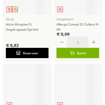
Geneesmiddel
Op voorschrift
Geneesmiddel
Alcon
Ursapharm
Alcon Atropine 1%
Allergo Comod 2% Collyre 10
Oogdruppels Opl 5ml
Ml
€ 9,98
Aantal
€ 6,82
Reserveer
Bestel