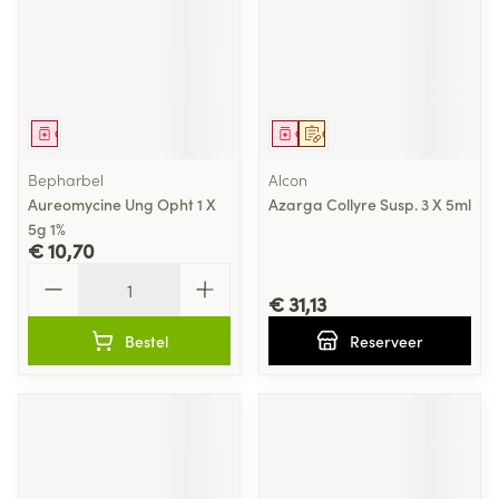
Geneesmiddel
Geneesmiddel
Op voorschrift
Bepharbel
Alcon
Aureomycine Ung Opht 1 X
Azarga Collyre Susp. 3 X 5ml
5g 1%
€ 10,70
Aantal
€ 31,13
Bestel
Reserveer