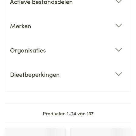
Actieve bestandsdelen
filter
Merken
filter
Organisaties
filter
Dieetbeperkingen
filter
Producten
1
-
24
van
137