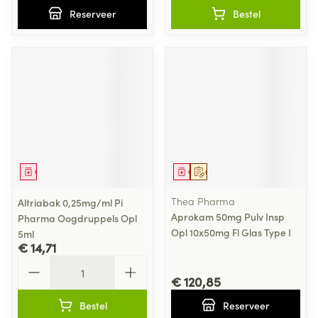
Reserveer
Bestel
Geneesmiddel
Geneesmiddel
Op voorschrift
Thea Pharma
Altriabak 0,25mg/ml Pi
Aprokam 50mg Pulv Insp
Pharma Oogdruppels Opl
Opl 10x50mg Fl Glas Type I
5ml
€ 14,71
Aantal
€ 120,85
Bestel
Reserveer