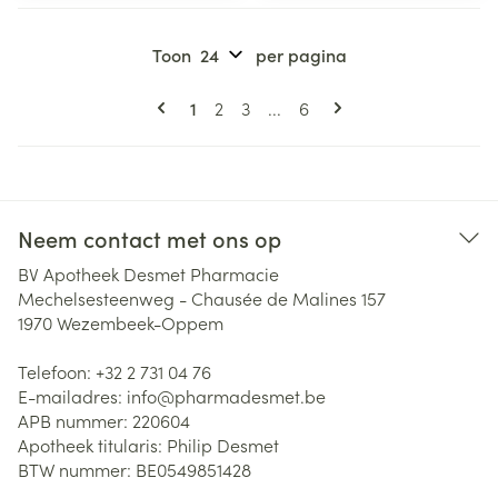
Toon
per pagina
Pagina's
U lees momenteel pagina
Pagina
Pagina
Pagina
1
2
3
...
6
Neem contact met ons op
BV Apotheek Desmet Pharmacie
Mechelsesteenweg - Chausée de Malines 157
1970
Wezembeek-Oppem
Telefoon:
+32 2 731 04 76
E-mailadres:
info@
pharmadesmet.be
APB nummer:
220604
Apotheek titularis:
Philip Desmet
BTW nummer:
BE0549851428