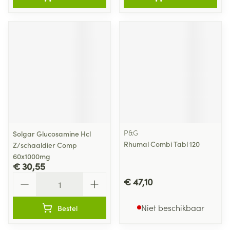
P&G
Solgar Glucosamine Hcl
Rhumal Combi Tabl 120
Z/schaaldier Comp
60x1000mg
€ 30,55
Aantal
€ 47,10
Niet beschikbaar
Bestel