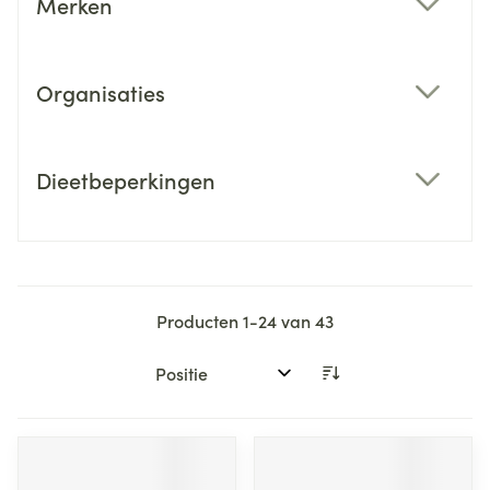
Merken
filter
Organisaties
filter
Dieetbeperkingen
filter
Producten
1
-
24
van
43
Sorteer op: