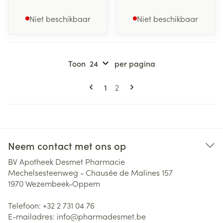
Niet beschikbaar
Niet beschikbaar
Toon
per pagina
Pagina's
U lees momenteel pagina
Pagina
1
2
Neem contact met ons op
BV Apotheek Desmet Pharmacie
Mechelsesteenweg - Chausée de Malines 157
1970
Wezembeek-Oppem
Telefoon:
+32 2 731 04 76
E-mailadres:
info@
pharmadesmet.be