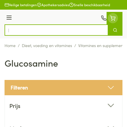
Ga naar de inhoud
Veilige betalingen
Apothekersadvies
Snelle beschikbaarheid
Menu
Zoek
Product, merk, categorie...
Home
/
Dieet, voeding en vitamines
/
Vitamines en supplemente
Glucosamine
Filteren
Doorgaan naar productlijst
Prijs
filter