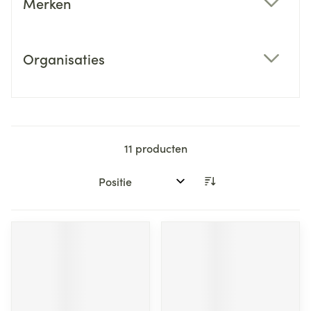
Merken
filter
Organisaties
filter
11
producten
Sorteer op: