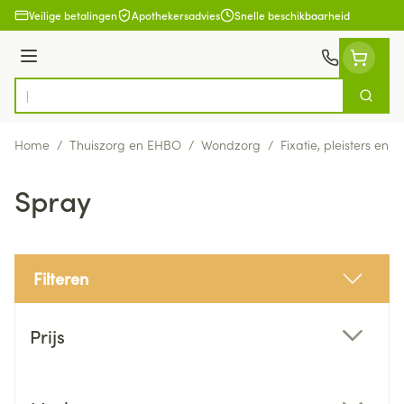
Ga naar de inhoud
Veilige betalingen
Apothekersadvies
Snelle beschikbaarheid
Menu
Zoek
Product, merk, categorie...
Home
/
Thuiszorg en EHBO
/
Wondzorg
/
Fixatie, pleisters en s
Spray
Filteren
Doorgaan naar productlijst
Prijs
filter