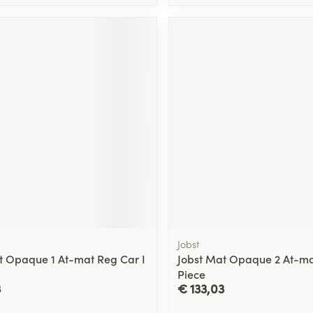
Jobst
t Opaque 1 At-mat Reg Car I
Jobst Mat Opaque 2 At-ma
Piece
3
€ 133,03