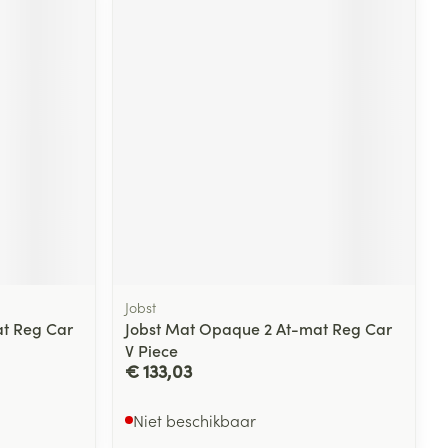
rende
Parfums en
geurproducten
Jobst
CBD
t Reg Car
Jobst Mat Opaque 2 At-mat Reg Car
V Piece
€ 133,03
Niet beschikbaar