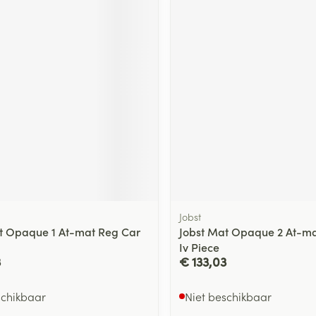
delen
Haar
ging
Supplementen
Insectenwe
Mondmaskers
middelen
ssen
 -
id
d
Jobst
Zelfbruiner
Scheren
t Opaque 1 At-mat Reg Car
Jobst Mat Opaque 2 At-ma
Iv Piece
3
€ 133,03
schikbaar
Niet beschikbaar