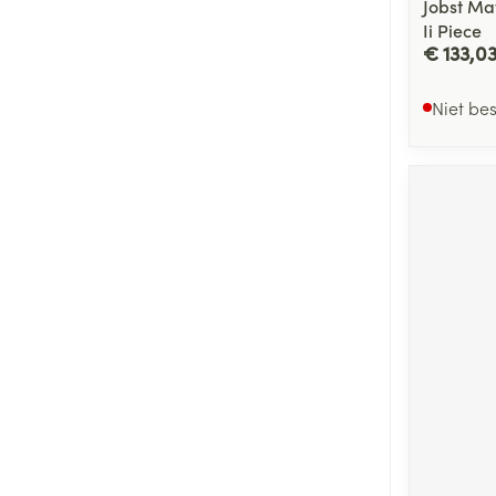
Jobst Ma
Ii Piece
€ 133,0
Niet be