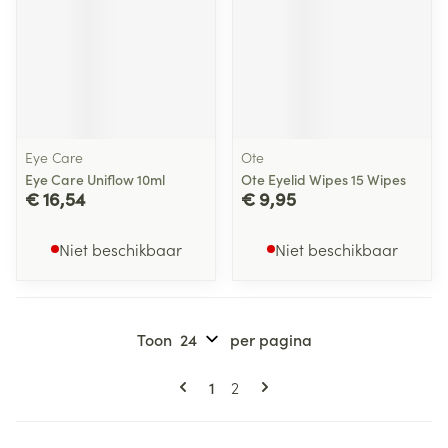
Eye Care
Ote
Eye Care Uniflow 10ml
Ote Eyelid Wipes 15 Wipes
€ 16,54
€ 9,95
Niet beschikbaar
Niet beschikbaar
Toon
per pagina
Pagina's
U lees momenteel pagina
Pagina
1
2