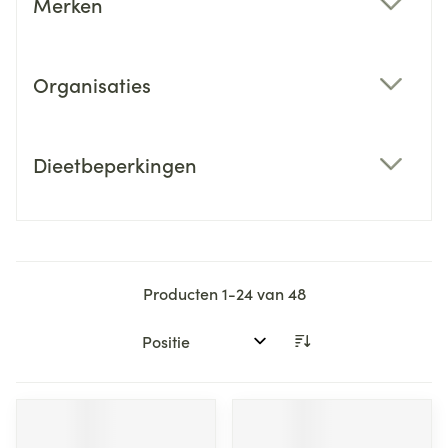
Merken
filter
Organisaties
filter
Dieetbeperkingen
filter
Producten
1
-
24
van
48
Sorteer op: