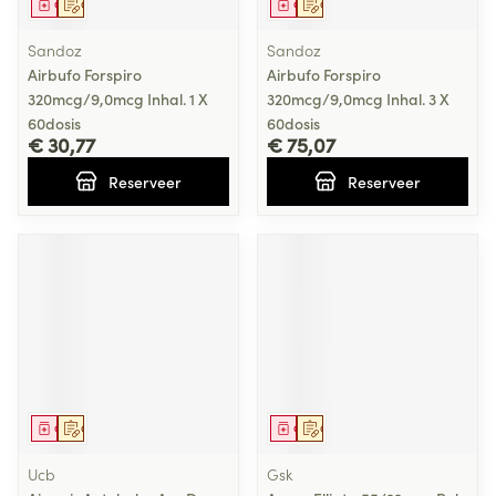
Geneesmiddel
Op voorschrift
Geneesmiddel
Op voorschrift
Sandoz
Sandoz
Airbufo Forspiro
Airbufo Forspiro
320mcg/9,0mcg Inhal. 1 X
320mcg/9,0mcg Inhal. 3 X
60dosis
60dosis
€ 30,77
€ 75,07
Reserveer
Reserveer
Geneesmiddel
Op voorschrift
Geneesmiddel
Op voorschrift
Ucb
Gsk