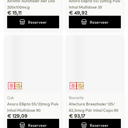
Airomir Autohaler Aer Dos
Anoro Ellipta 55/22mcg Pulv
200x100mcg
Inhal Multidose 30
€ 15,11
€ 49,92
Reserveer
Reserveer
Geneesmiddel
Op voorschrift
Geneesmiddel
Op voorschrift
Gsk
Novartis
Anoro Ellipta 55/22mcg Pulv
Atectura Breezhaler 125/
Inhal Multidose 90
62,5mcg Pdr Inhal Caps 90
€ 129,09
€ 93,17
Reserveer
Reserveer