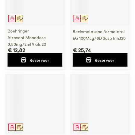
Geneesmiddel
Op voorschrift
Geneesmiddel
Op voorschrift
Boehringer
Beclometasone Formoterol
Atrovent Monodose
EG 100Mcg/6D Susp Inh.120
0,50mg/2ml Vials 20
€ 12,82
€ 25,74
Reserveer
Reserveer
Geneesmiddel
Op voorschrift
Geneesmiddel
Op voorschrift