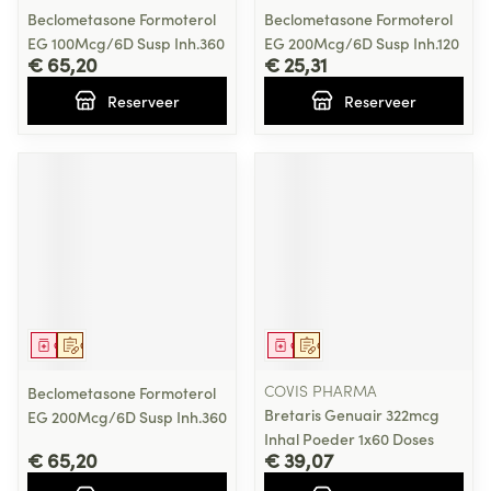
Beclometasone Formoterol
Beclometasone Formoterol
EG 100Mcg/6D Susp Inh.360
EG 200Mcg/6D Susp Inh.120
€ 65,20
€ 25,31
Reserveer
Reserveer
Geneesmiddel
Op voorschrift
Geneesmiddel
Op voorschrift
COVIS PHARMA
Beclometasone Formoterol
Bretaris Genuair 322mcg
EG 200Mcg/6D Susp Inh.360
Inhal Poeder 1x60 Doses
€ 65,20
€ 39,07