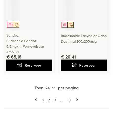
Geneesmiddel
Op voorschrift
Geneesmiddel
Op voorschrift
Sandoz
Budesonide Easyhaler Orion
Budesonid Sandoz
Dos Inhal 200x200mcg
0,5mg/ml Vernevelsusp
Amp 60
€ 65,16
€ 20,41
Reserveer
Reserveer
Toon
per pagina
Pagina's
U lees momenteel pagina
Pagina
Pagina
Pagina
1
2
3
...
10