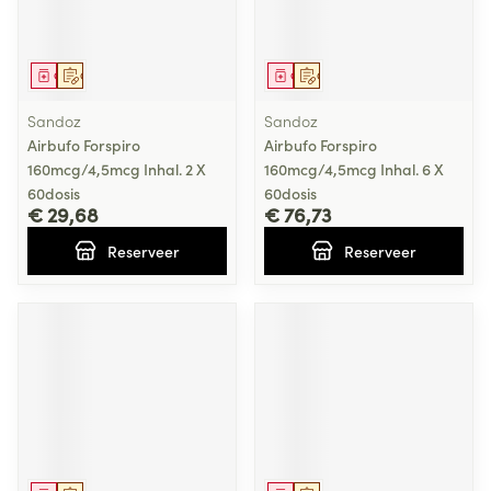
Geneesmiddel
Op voorschrift
Geneesmiddel
Op voorschrift
Sandoz
Sandoz
Airbufo Forspiro
Airbufo Forspiro
160mcg/4,5mcg Inhal. 2 X
160mcg/4,5mcg Inhal. 6 X
60dosis
60dosis
€ 29,68
€ 76,73
Reserveer
Reserveer