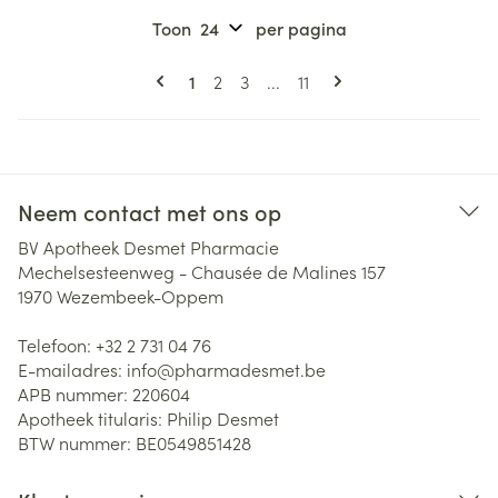
Toon
per pagina
Pagina's
U lees momenteel pagina
Pagina
Pagina
Pagina
1
2
3
...
11
Neem contact met ons op
BV Apotheek Desmet Pharmacie
Mechelsesteenweg - Chausée de Malines 157
1970
Wezembeek-Oppem
Telefoon:
+32 2 731 04 76
E-mailadres:
info@
pharmadesmet.be
APB nummer:
220604
Apotheek titularis:
Philip Desmet
BTW nummer:
BE0549851428