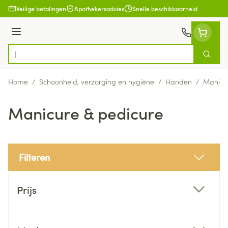
Ga naar de inhoud
Veilige betalingen
Apothekersadvies
Snelle beschikbaarheid
Menu
Zoek
Product, merk, categorie...
Home
/
Schoonheid, verzorging en hygiëne
/
Handen
/
Manicu
Manicure & pedicure
Filteren
Doorgaan naar productlijst
Prijs
filter