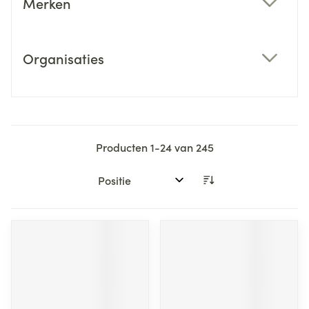
Merken
filter
Organisaties
filter
Producten
1
-
24
van
245
Sorteer op: