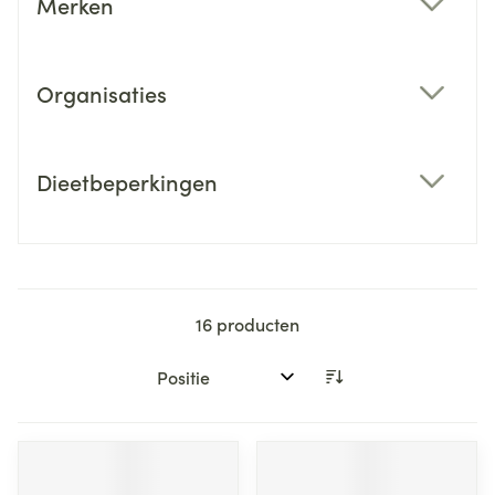
Merken
filter
Organisaties
filter
Dieetbeperkingen
filter
16
producten
Sorteer op: