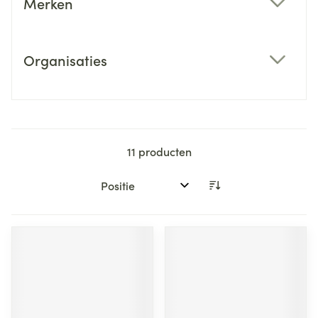
Merken
filter
Organisaties
filter
11
producten
Sorteer op: