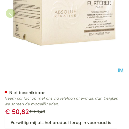
Furterer Absolue Keratine Ma
Niet beschikbaar
Neem contact op met ons via telefoon of e-mail, dan bekijken
we samen de mogelijkheden.
Promotie prijs
€ 50,82
Adviesprijs
€ 53,49
Verwittig mij als het product terug in voorraad is