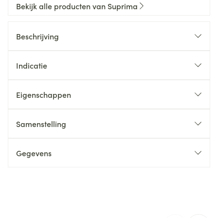
Bekijk alle producten van Suprima
Beschrijving
Indicatie
Eigenschappen
Zachte brede been- en tailleband
Ideaal als bescherming boven
Samenstelling
incontinentieverbanden
Zijnaden gelast
Gegevens
Sluiting
Kleur:
CNK
2497469
Verpakking
Organisaties
Bota