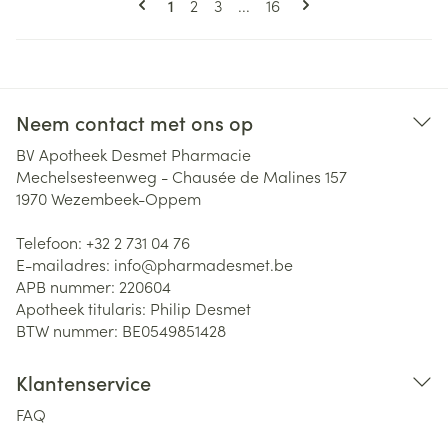
U lees momenteel pagina
Pagina
Pagina
Pagina
1
2
3
...
16
Neem contact met ons op
BV Apotheek Desmet Pharmacie
Mechelsesteenweg - Chausée de Malines 157
1970
Wezembeek-Oppem
Telefoon:
+32 2 731 04 76
E-mailadres:
info@
pharmadesmet.be
APB nummer:
220604
Apotheek titularis:
Philip Desmet
BTW nummer:
BE0549851428
Klantenservice
FAQ