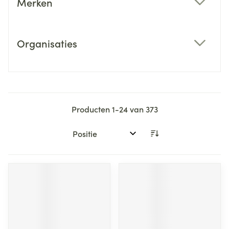
Merken
filter
Organisaties
filter
Producten
1
-
24
van
373
Sorteer op: