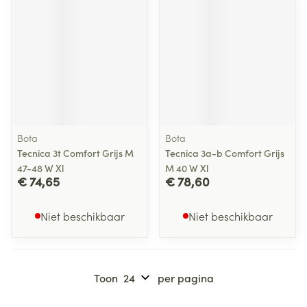
Bota
Bota
Tecnica 3t Comfort Grijs M
Tecnica 3a-b Comfort Grijs
47-48 W Xl
M 40 W Xl
€ 74,65
€ 78,60
Niet beschikbaar
Niet beschikbaar
Toon
per pagina
Pagina's