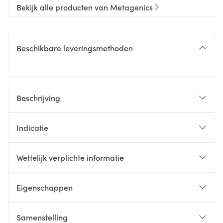
Bekijk alle producten van Metagenics
Beschikbare leveringsmethoden
Beschrijving
Indicatie
Wettelijk verplichte informatie
Eigenschappen
Synergetisch mengsel van bouwstoffen
Met methylsulfonylmethaan (MSM) als organische
Samenstelling