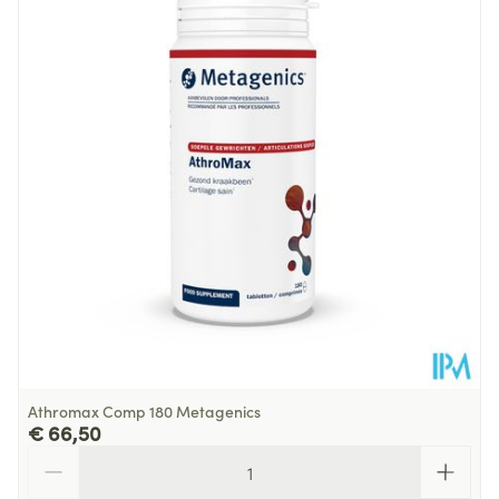
Diepte
65 mm
Hoeveelheid
180
Verpakking
Glutenvrij, Lactosevrij,
Dieetbeperkingen
Sojavrij
Kamertemperatuur (15°C -
Behoud
25°C)
Athromax Comp 180 Metagenics
€ 66,50
Aantal