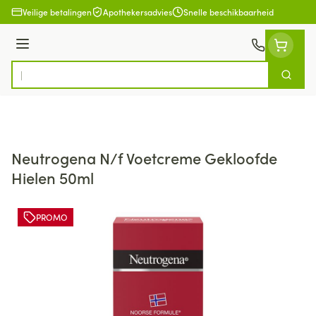
Ga naar de inhoud
Veilige betalingen
Apothekersadvies
Snelle beschikbaarheid
Menu
Zoek
Product, merk, categorie...
Neutrogena N/f Voetcreme Gekloofde
Hielen 50ml
PROMO