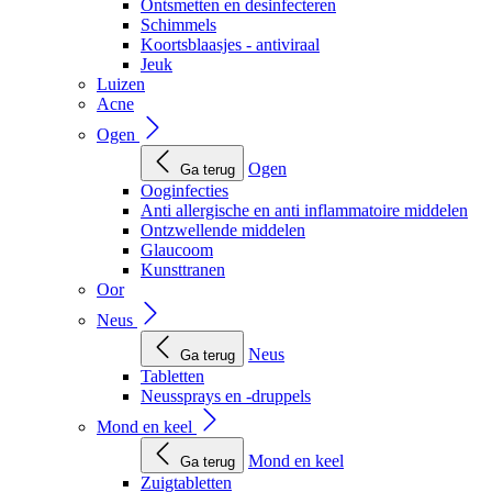
Ontsmetten en desinfecteren
Schimmels
Koortsblaasjes - antiviraal
Jeuk
Luizen
Acne
Ogen
Ogen
Ga terug
Ooginfecties
Anti allergische en anti inflammatoire middelen
Ontzwellende middelen
Glaucoom
Kunsttranen
Oor
Neus
Neus
Ga terug
Tabletten
Neussprays en -druppels
Mond en keel
Mond en keel
Ga terug
Zuigtabletten