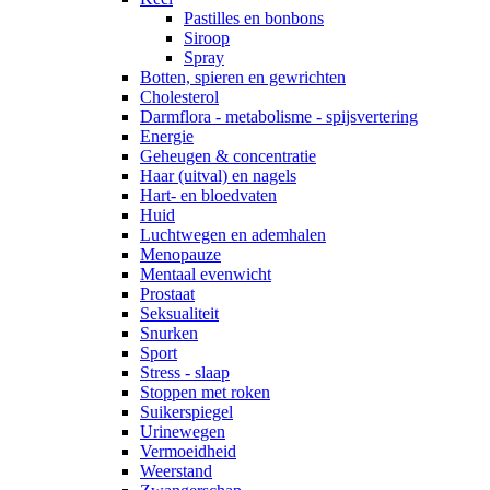
Pastilles en bonbons
Siroop
Spray
Botten, spieren en gewrichten
Cholesterol
Darmflora - metabolisme - spijsvertering
Energie
Geheugen & concentratie
Haar (uitval) en nagels
Hart- en bloedvaten
Huid
Luchtwegen en ademhalen
Menopauze
Mentaal evenwicht
Prostaat
Seksualiteit
Snurken
Sport
Stress - slaap
Stoppen met roken
Suikerspiegel
Urinewegen
Vermoeidheid
Weerstand