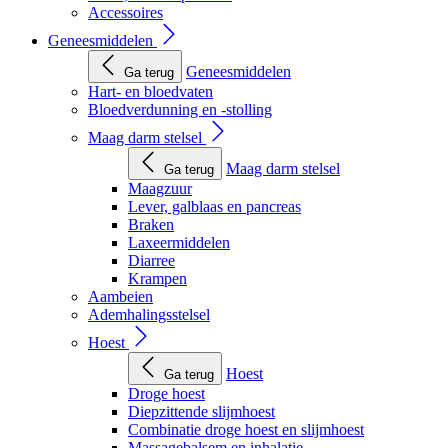
Accessoires
Geneesmiddelen
Geneesmiddelen
Ga terug
Hart- en bloedvaten
Bloedverdunning en -stolling
Maag darm stelsel
Maag darm stelsel
Ga terug
Maagzuur
Lever, galblaas en pancreas
Braken
Laxeermiddelen
Diarree
Krampen
Aambeien
Ademhalingsstelsel
Hoest
Hoest
Ga terug
Droge hoest
Diepzittende slijmhoest
Combinatie droge hoest en slijmhoest
Massagebalsem en inhalatie