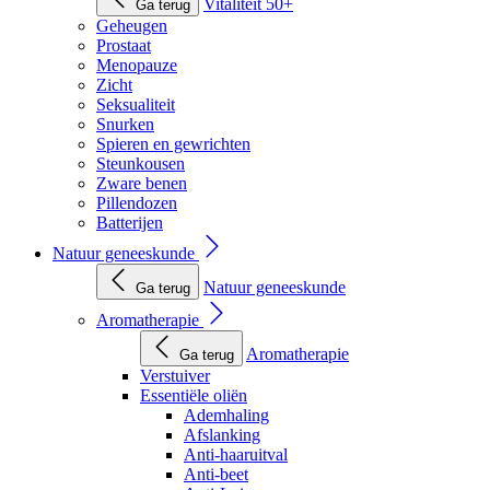
Vitaliteit 50+
Ga terug
Geheugen
Prostaat
Menopauze
Zicht
Seksualiteit
Snurken
Spieren en gewrichten
Steunkousen
Zware benen
Pillendozen
Batterijen
Natuur geneeskunde
Natuur geneeskunde
Ga terug
Aromatherapie
Aromatherapie
Ga terug
Verstuiver
Essentiële oliën
Ademhaling
Afslanking
Anti-haaruitval
Anti-beet