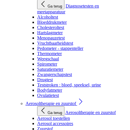
Diagnosetesten en
Ga terug
meetapparatuur
Alcoholtest
Bloeddrukmeter
Cholesteroltest
Hartslagmeter
Menopauzetest
Vruchtbaarheidstest
Pedometer - stappenteller
Thermometer
Weegschaal
Spirometer
Saturatiemeter
Zwangerschapstest
Drugtest
Teststroken : bloed, speeksel, urine
Bodyfatmeter
Ovulatietest
Aerosoltherapie en zuurstof
Aerosoltherapie en zuurstof
Ga terug
Aerosol toestellen
Aerosol accessoires
Zuurstof