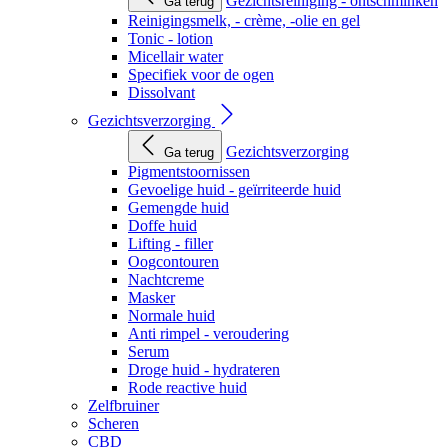
Gezichtsreiniging - ontschminken
Ga terug
Reinigingsmelk, - crème, -olie en gel
Tonic - lotion
Micellair water
Specifiek voor de ogen
Dissolvant
Gezichtsverzorging
Gezichtsverzorging
Ga terug
Pigmentstoornissen
Gevoelige huid - geïrriteerde huid
Gemengde huid
Doffe huid
Lifting - filler
Oogcontouren
Nachtcreme
Masker
Normale huid
Anti rimpel - veroudering
Serum
Droge huid - hydrateren
Rode reactive huid
Zelfbruiner
Scheren
CBD