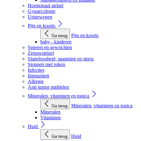
Hormonaal stelsel
Gynaecologie
Urinewegen
Pijn en koorts
Pijn en koorts
Ga terug
baby - kinderen
Spieren en gewrichten
Zenuwstelsel
Slapeloosheid, spanning en stress
Stoppen met roken
Infecties
Immuniteit
Allergie
Anti tumor middelen
Mineralen, vitaminen en tonica
Mineralen, vitaminen en tonica
Ga terug
Mineralen
Vitaminen
Huid
Huid
Ga terug