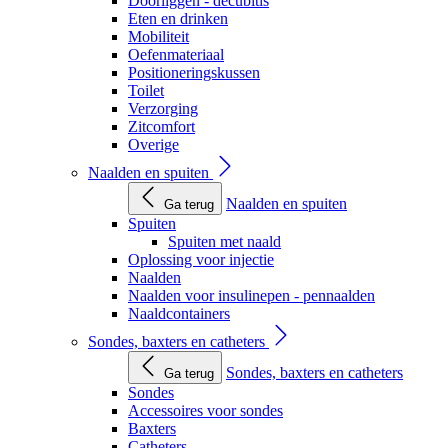
Doorliggen - decubitis
Eten en drinken
Mobiliteit
Oefenmateriaal
Positioneringskussen
Toilet
Verzorging
Zitcomfort
Overige
Naalden en spuiten
Naalden en spuiten
Ga terug
Spuiten
Spuiten met naald
Oplossing voor injectie
Naalden
Naalden voor insulinepen - pennaalden
Naaldcontainers
Sondes, baxters en catheters
Sondes, baxters en catheters
Ga terug
Sondes
Accessoires voor sondes
Baxters
Catheters