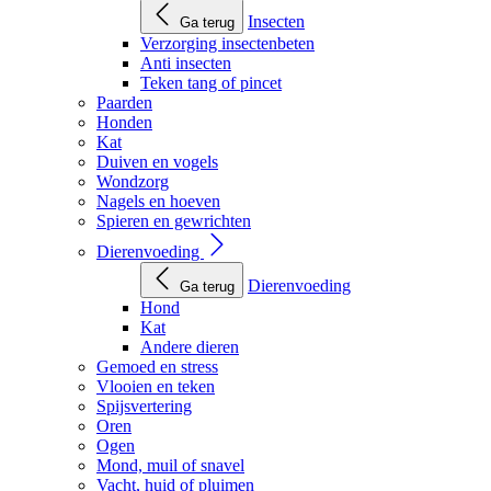
Insecten
Ga terug
Verzorging insectenbeten
Anti insecten
Teken tang of pincet
Paarden
Honden
Kat
Duiven en vogels
Wondzorg
Nagels en hoeven
Spieren en gewrichten
Dierenvoeding
Dierenvoeding
Ga terug
Hond
Kat
Andere dieren
Gemoed en stress
Vlooien en teken
Spijsvertering
Oren
Ogen
Mond, muil of snavel
Vacht, huid of pluimen