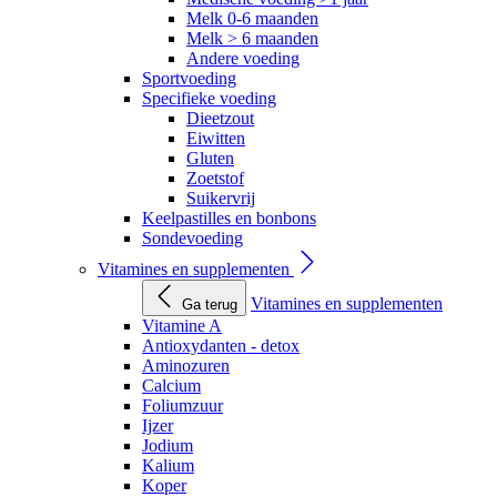
Melk 0-6 maanden
Melk > 6 maanden
Andere voeding
Sportvoeding
Specifieke voeding
Dieetzout
Eiwitten
Gluten
Zoetstof
Suikervrij
Keelpastilles en bonbons
Sondevoeding
Vitamines en supplementen
Vitamines en supplementen
Ga terug
Vitamine A
Antioxydanten - detox
Aminozuren
Calcium
Foliumzuur
Ijzer
Jodium
Kalium
Koper