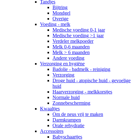
Tandjes
Bijtring
Mondgel
Overige
Voeding - melk
Medische voeding 0-1 jaar
Medische voeding >1 jaar
Verdeler melkpoeder
Melk 0-6 maanden
Melk > 6 maanden
Andere voeding
Verzorging en hygiëne
Badolie - badmelk - reiniging
Verzorging
Droge huid - atopische huid - gevoelige
huid
Haarverzorging - melkkorstjes
Normale huid
Zonnebescherming
Kwaaltjes
Om de neus vrij te maken
Darmkrampen
Orale rehydratie
Accessoires
Babyschaartjes