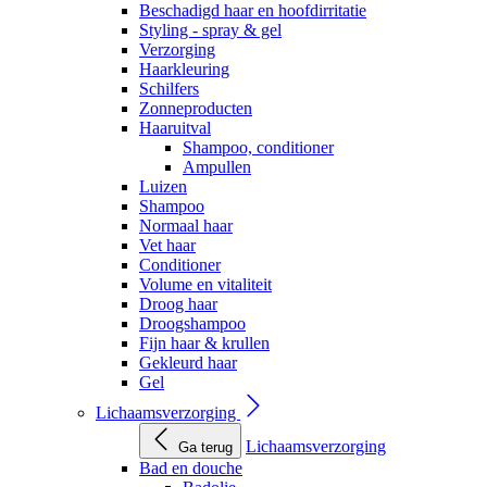
Beschadigd haar en hoofdirritatie
Styling - spray & gel
Verzorging
Haarkleuring
Schilfers
Zonneproducten
Haaruitval
Shampoo, conditioner
Ampullen
Luizen
Shampoo
Normaal haar
Vet haar
Conditioner
Volume en vitaliteit
Droog haar
Droogshampoo
Fijn haar & krullen
Gekleurd haar
Gel
Lichaamsverzorging
Lichaamsverzorging
Ga terug
Bad en douche