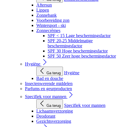
Aftersun
Lippen
Zonnebank
Voorbereiding zon
Wintersport - ski
Zonnecrèmes
SPF < 15 Lage beschermingsfactor
SPF 20-25 Middelmatige
beschermingsfactor
SPF 30 Hoge beschermingsfactor
SPF 50 Zeer hoge beschermingsfactor
Hygiëne
Hygiëne
Ga terug
Bad en douche
Insectenwerende middelen
Parfums en geurproducten
Specifiek voor mannen
Specifiek voor mannen
Ga terug
Lichaamsverzorging
Deodorant
Gezichtsverzorging