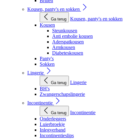
Brillen
Kousen, panty's en sokken
Kousen, panty's en sokken
Ga terug
Kousen
Steunkousen
Anti embolie kousen
Aderspatkousen
Armkousen
Diabeteskousen
Panty's
Sokken
Lingerie
Lingerie
Ga terug
BH's
Zwangerschapslingerie
Incontinentie
Incontinentie
Ga terug
Onderleggers
Luierbroekje
Inlegverband
Incontinentieslips