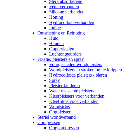
Sterk absorberend
Vette verbanden
Silicone verbanden
Honing
Hydrocolloïd verbanden
Iodine
Ontsmetting en Reiniging
Huid
Handen
Oppervlakten
Luchtontgeurders
Fixatie, pleisters en spray
Voorgesneden wondpleisters
Wondpleisters in stroken om te knippen
Hydrocolloïde pleisters - blaren
Spray
Pleister kinderen
Water resistente pleisters
Kleefpleisters voor verbanden
Kleeffilms voor verbanden
Wondstrips
Oogpleister
Steriel wondverband
Compressen
Oogcompressen