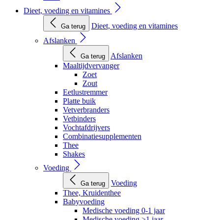
Dieet, voeding en vitamines
Dieet, voeding en vitamines
Ga terug
Afslanken
Afslanken
Ga terug
Maaltijdvervanger
Zoet
Zout
Eetlustremmer
Platte buik
Vetverbranders
Vetbinders
Vochtafdrijvers
Combinatiesupplementen
Thee
Shakes
Voeding
Voeding
Ga terug
Thee, Kruidenthee
Babyvoeding
Medische voeding 0-1 jaar
Medische voeding >1 jaar