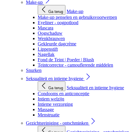
Make-up
Make-up
Ga terug
Make-up penselen en gebruiksvoorwerpen
Eyeliner - oogpotlood
Mascara
Oogschaduw
Wenkbrauwen
Gekleurde dagcrème
Lippenstift
Nagellak
Fond de Teint | Poeder | Blush
Teintcorrector - camouflerende middelen
Snurken
Seksualiteit en intieme hygiene
Seksualiteit en intieme hygiene
Ga terug
Condooms en anticonceptie
Intiem welzijn
Intieme verzorging
Massage
Menstruatie
Gezichtsreiniging - ontschminken