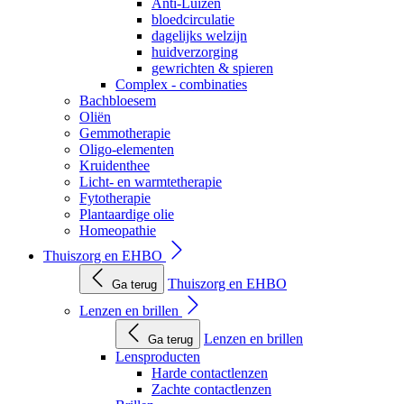
Anti-Luizen
bloedcirculatie
dagelijks welzijn
huidverzorging
gewrichten & spieren
Complex - combinaties
Bachbloesem
Oliën
Gemmotherapie
Oligo-elementen
Kruidenthee
Licht- en warmtetherapie
Fytotherapie
Plantaardige olie
Homeopathie
Thuiszorg en EHBO
Thuiszorg en EHBO
Ga terug
Lenzen en brillen
Lenzen en brillen
Ga terug
Lensproducten
Harde contactlenzen
Zachte contactlenzen