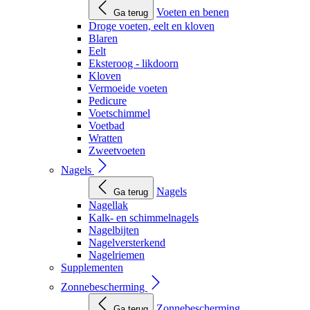
Voeten en benen
Ga terug
Droge voeten, eelt en kloven
Blaren
Eelt
Eksteroog - likdoorn
Kloven
Vermoeide voeten
Pedicure
Voetschimmel
Voetbad
Wratten
Zweetvoeten
Nagels
Nagels
Ga terug
Nagellak
Kalk- en schimmelnagels
Nagelbijten
Nagelversterkend
Nagelriemen
Supplementen
Zonnebescherming
Zonnebescherming
Ga terug