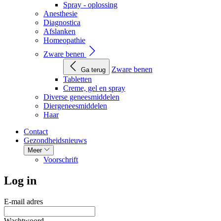
Spray - oplossing
Anesthesie
Diagnostica
Afslanken
Homeopathie
Zware benen
Zware benen
Ga terug
Tabletten
Creme, gel en spray
Diverse geneesmiddelen
Diergeneesmiddelen
Haar
Contact
Gezondheidsnieuws
Meer
Voorschrift
Log in
E-mail adres
Wachtwoord