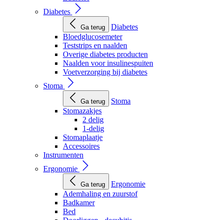
Diabetes
Diabetes
Ga terug
Bloedglucosemeter
Teststrips en naalden
Overige diabetes producten
Naalden voor insulinespuiten
Voetverzorging bij diabetes
Stoma
Stoma
Ga terug
Stomazakjes
2 delig
1-delig
Stomaplaatje
Accessoires
Instrumenten
Ergonomie
Ergonomie
Ga terug
Ademhaling en zuurstof
Badkamer
Bed