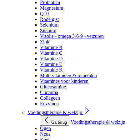
Probiotica
Magnesium
Q10
Rode gist
Selenium
Silicium
Visolie - omega 3-6-9 - vetzuren
Zink
Vitamine B
Vitamine C
Vitamine D
Vitamine E
Vitamine K
Multi vitaminen & mineralen
Vitamines voor kinderen
Glucosamine
Curcuma
Collageen
Enzymen
Voedingstherapie & welzijn
Voedingstherapie & welzijn
Ga terug
Ogen
Neus
Keel