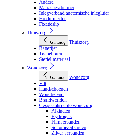
Andere
Matrasbeschermer
Inlegverband anatomische inlegluier
Huidprotector
Fixatieslip
Thuiszorg
Thuiszorg
Ga terug
Batterijen
Toebehoren
Steriel materiaal
Wondzorg
Wondzorg
Ga terug
Vilt
Handschoenen
Wondhelend
Brandwonden
Gespecialiseerde wondzorg
Alginaten
Hydrogels
Filmverbanden
Schuimverbanden
Zilver verbanden