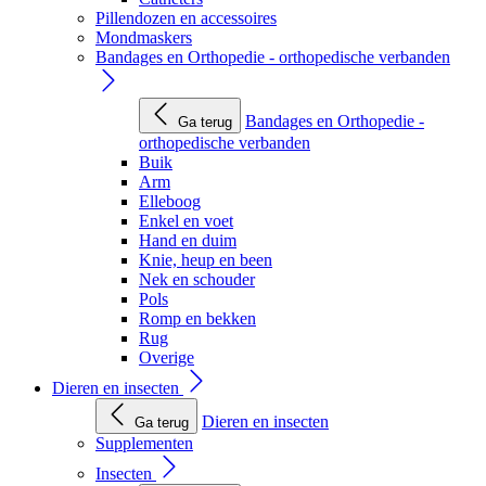
Pillendozen en accessoires
Mondmaskers
Bandages en Orthopedie - orthopedische verbanden
Bandages en Orthopedie -
Ga terug
orthopedische verbanden
Buik
Arm
Elleboog
Enkel en voet
Hand en duim
Knie, heup en been
Nek en schouder
Pols
Romp en bekken
Rug
Overige
Dieren en insecten
Dieren en insecten
Ga terug
Supplementen
Insecten