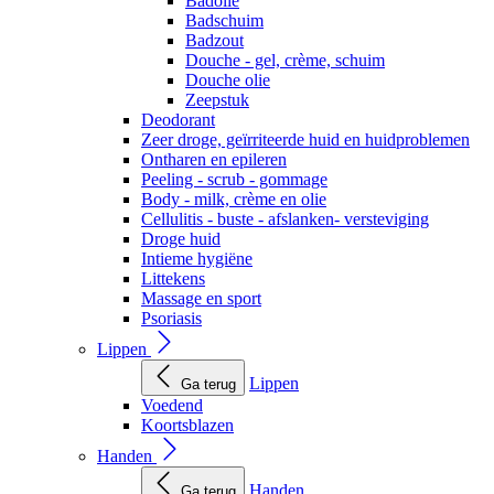
Badolie
Badschuim
Badzout
Douche - gel, crème, schuim
Douche olie
Zeepstuk
Deodorant
Zeer droge, geïrriteerde huid en huidproblemen
Ontharen en epileren
Peeling - scrub - gommage
Body - milk, crème en olie
Cellulitis - buste - afslanken- versteviging
Droge huid
Intieme hygiëne
Littekens
Massage en sport
Psoriasis
Lippen
Lippen
Ga terug
Voedend
Koortsblazen
Handen
Handen
Ga terug