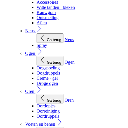
Accessoires
Witte tanden - bleken
Kauwgom
Ontsmetting
Aften
Neus
Neus
Ga terug
Spray
Ogen
Ogen
Ga terug
Oogspoeling
Oogdruppels
Creme - gel
Droge ogen
Oren
Oren
Ga terug
Oordopjes
Oorreiniging
Oordruppels
Voeten en benen