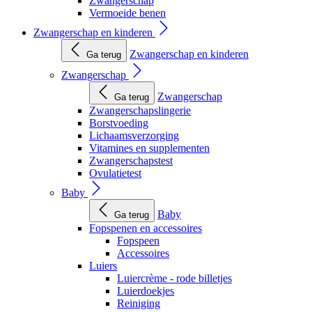
Zwangerschap
Vermoeide benen
Zwangerschap en kinderen
Zwangerschap en kinderen
Ga terug
Zwangerschap
Zwangerschap
Ga terug
Zwangerschapslingerie
Borstvoeding
Lichaamsverzorging
Vitamines en supplementen
Zwangerschapstest
Ovulatietest
Baby
Baby
Ga terug
Fopspenen en accessoires
Fopspeen
Accessoires
Luiers
Luiercrème - rode billetjes
Luierdoekjes
Reiniging