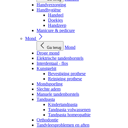
Handverzorging
Handhygiëne
Handgel
Doekjes
Handzeep
Manicure & pedicure
Mond
Mond
Ga terug
Droge mond
Elektrische tandenborstels
Interdentaal - flos
Kunstgebit
Bevestiging prothese
Reiniging prothese
Mondspoeling
Slechte adem
Manuele tandenborstels
Tandpasta
Kindertandpasta
Tandpasta volwassenen
Tandpasta homeopathie
Orthodontie
Tandvleesproblemen en aften