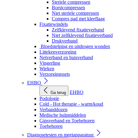
Steriele compressen
Borstcompressen
Niet steriele compressen
Compres pad met kleeflaag
Fixatiewindels
Zelfklevend fixatieverband
Niet zelfklevend fixatieverband
Drukverband
Bloedstelping en uitdrogen wonden
Littekenverzorging
Netverband en buisverband
Vingerling
Wieken
Verzorgingssets
EHBO
EHBO
Ga terug
Podologie
Cold - Hot therapie - warm/koud
Verbanddozen
Medische hulpmiddelen
Gipsverband en Toebehoren
Toebehoren
Diagnosetesten en meetapparatuur