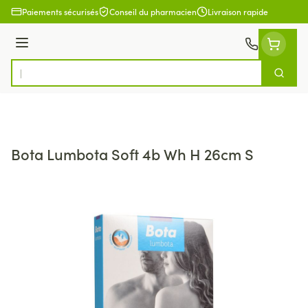
Aller au contenu
Paiements sécurisés
Conseil du pharmacien
Livraison rapide
Menu
Cherch
Rechercher
Bota Lumbota Soft 4b Wh H 26cm S