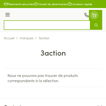
Aller au contenu
Paiements sécurisés
Conseil du pharmacien
Livraison rapide
Menu
Cherch
Rechercher
Accueil
/
marques
/
3action
3action
Nous ne pouvons pas trouver de produits
correspondants à la sélection.