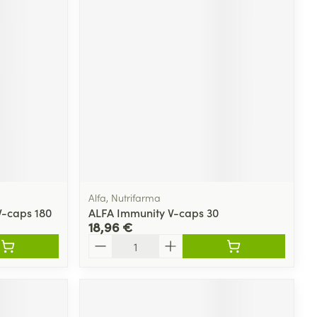
Yeux
s
Afficher plus
ti-insectes
Senteur
Alfa, Nutrifarma
V-caps 180
ALFA Immunity V-caps 30
18,96 €
Quantité
CBD