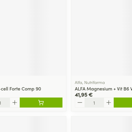
Massage
térinaires
Cheveux
Afficher plus
Afficher plu
essoires
Masques chirurgique
e
Compléments
Répulsifs an
nutritionnels
entation
 peau irritée
Alfa, Nutrifarma
cell Forte Comp 90
ALFA Magnesium + Vit B6 
41,95 €
Quantité
Autobronzants
Rasage