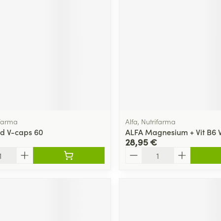
ifarma
Alfa, Nutrifarma
id V-caps 60
ALFA Magnesium + Vit B6 
28,95 €
Quantité