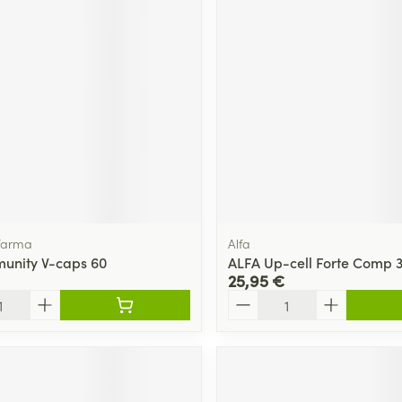
ifarma
Alfa
unity V-caps 60
ALFA Up-cell Forte Comp 
25,95 €
Quantité