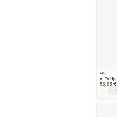
Médicaments vé
Piluliers et acc
Soins du visag
Taches de pigm
Peau sensible -
Peau mixte
Peau terne
Alfa
ALFA Up-
Afficher plus
56,95 €
Quantité
Ronflement