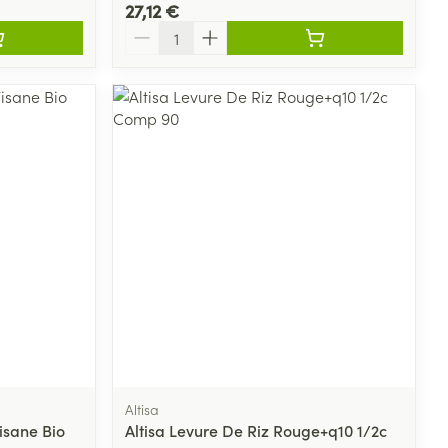
27,12 €
Quantité
CBD
Altisa
isane Bio
Altisa Levure De Riz Rouge+q10 1/2c