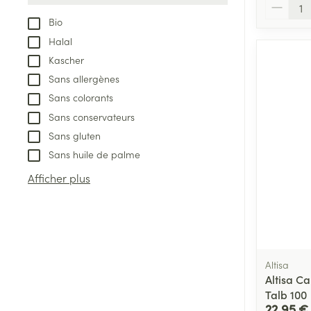
Quantité
Afficher plus
Bio
Aérosolthérapie
Jambes lourde
Halal
oxygène
Kascher
Tablettes
appareils aéro
Pieds et jambe
Sans allergènes
Crème, gel et 
Sans colorants
Accessoires aé
Pieds secs, call
Sans conservateurs
crevasses
Oxygène
Sans gluten
Système respir
Ampoules
Sans huile de palme
Callosités
Afficher plus
Cors
Muscles et arti
Afficher plus
Infections
Aiguilles et ser
Altisa
Seringues
Spécifiquement
Altisa Ca
hommes
Talb 100
Solution inject
22,95 €
Poux