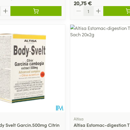
20,75 €
Quantité
Autobronzants
Rasage
Altisa
dy Svelt Garcin.500mg Citrin
Altisa Estomac-digestion T