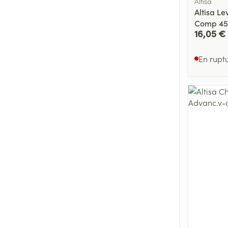
Altisa
Altisa L
Comp 45
16,05 €
En rupt