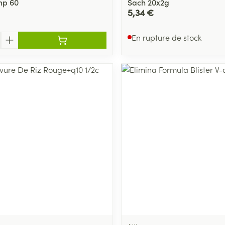
mp 60
Sach 20x2g
5,34 €
En rupture de stock