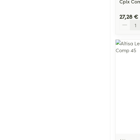
Cplx Co
27,28 €
Quantité