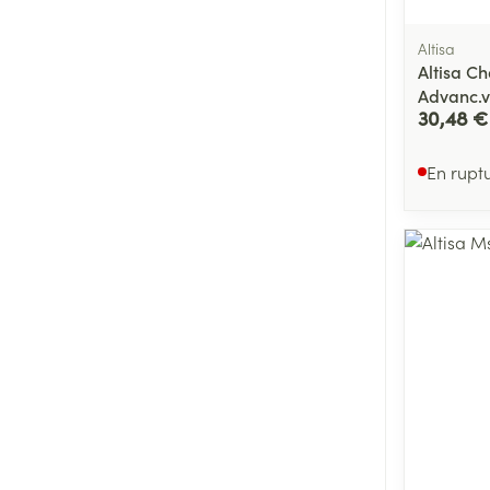
Altisa
Altisa C
Advanc.v
30,48 €
En rupt