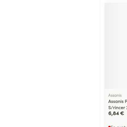
Médicaments vé
Piluliers et acc
Soins du visag
Taches de pigm
Peau sensible -
Peau mixte
Peau terne
Afficher plus
Assanis
Assanis P
S/rincer 
Ronflement
6,84 €
En rupt