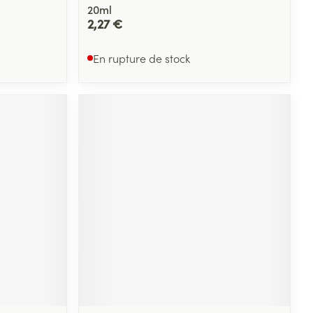
20ml
2,27 €
En rupture de stock