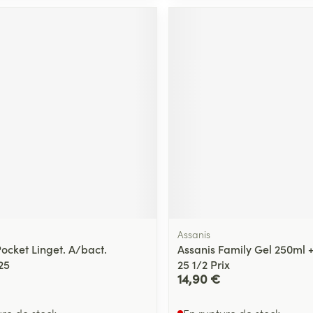
Massage
térinaires
Cheveux
Afficher plus
Afficher plu
essoires
Masques chirurgique
e
Compléments
Répulsifs an
nutritionnels
entation
 peau irritée
Assanis
ocket Linget. A/bact.
Assanis Family Gel 250ml +
25
25 1/2 Prix
Autobronzants
Rasage
14,90 €
ure de stock
En rupture de stock