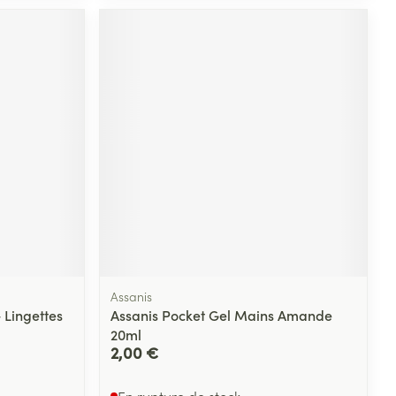
Yeux
s
Afficher plus
ti-insectes
Senteur
Assanis
 Lingettes
Assanis Pocket Gel Mains Amande
20ml
CBD
2,00 €
En rupture de stock