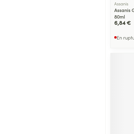
Assanis
Assanis 
80ml
6,84 €
En rupt