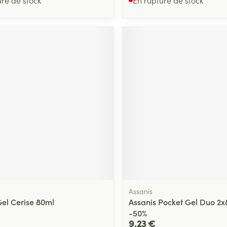
Assanis
Gel Cerise 80ml
Assanis Pocket Gel Duo 2
-50%
9,23 €