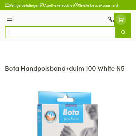
Ga naar de inhoud
Veilige betalingen
Apothekersadvies
Snelle beschikbaarheid
Menu
Zoek
Product, merk, categorie...
Bota Handpolsband+duim 100 White N5