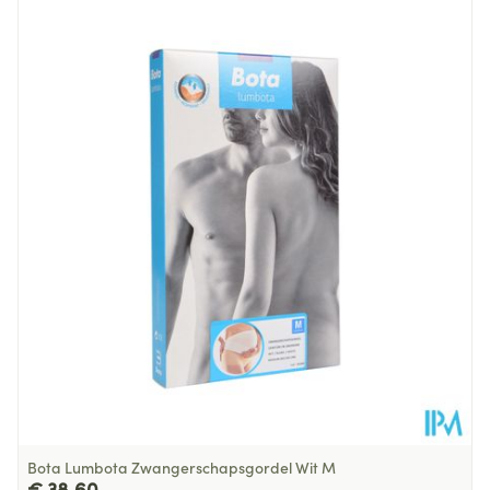
Lengte
302 mm
Diepte
38 mm
Hoeveelheid
Stuk
Verpakking
Behoud
Kamertemperatuur (15°C - 25°C)
Bota Lumbota Zwangerschapsgordel Wit M
€ 38,60