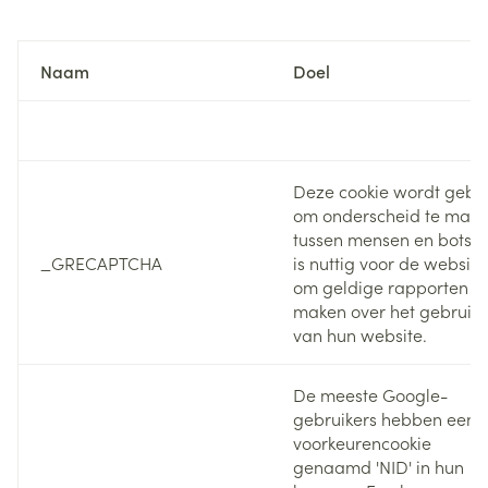
communicatie en vergemakkelijken de navigatie (bijv.
terugkeren naar een vorige pagina, enz.).
Naam
Doel
Deze cookie wordt gebru
om onderscheid te mak
tussen mensen en bots. D
_GRECAPTCHA
is nuttig voor de website
om geldige rapporten te
maken over het gebruik
van hun website.
De meeste Google-
gebruikers hebben een
voorkeurencookie
genaamd 'NID' in hun