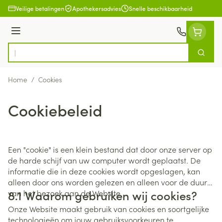
Ga naar de inhoud
Veilige betalingen
Apothekersadvies
Snelle beschikbaarheid
Menu
Zoek
Product, merk, categorie...
Home
/
Cookies
Cookiebeleid
Een "cookie" is een klein bestand dat door onze server op
de harde schijf van uw computer wordt geplaatst. De
informatie die in deze cookies wordt opgeslagen, kan
alleen door ons worden gelezen en alleen voor de duur
8.1 Waarom gebruiken wij cookies?
van het bezoek aan de Website.
Onze Website maakt gebruik van cookies en soortgelijke
technologieën om jouw gebruiksvoorkeuren te