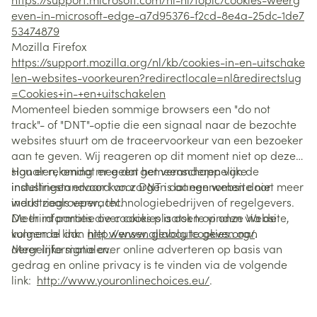
even-in-microsoft-edge-a7d95376-f2cd-8e4a-25dc-1de7
53474879
Mozilla Firefox
https://support.mozilla.org/nl/kb/cookies-in-en-uitschake
len-websites-voorkeuren?redirectlocale=nl&redirectslug
=Cookies+in-+en+uitschakelen
Momenteel bieden sommige browsers een "do not
track"- of "DNT"-optie die een signaal naar de bezochte
websites stuurt om de traceervoorkeur van een bezoeker
aan te geven. Wij reageren op dit moment niet op deze
signalen, omdat er geen gemeenschappelijke
Hou er rekening mee dat het veranderen van de
industriestandaard voor DNT is aangenomen door
instellingen ervoor kan zorgen dat een website niet meer
industriegroepen, technologiebedrijven of regelgevers.
werkt zoals verwacht.
De third parties die cookies plaatsen op onze Website,
Meer informatie over cookies is ook te vinden via de
kunnen al dan niet wensen gevolg te geven aan
volgende link:
http://www.allaboutcookies.org/
.
dergelijke signalen.
Meer informatie over online adverteren op basis van
gedrag en online privacy is te vinden via de volgende
link:
http://www.youronlinechoices.eu/
.