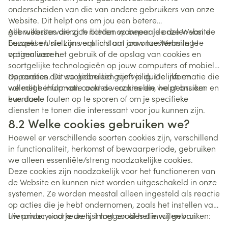
onderscheiden van die van andere gebruikers van onze
Website. Dit helpt ons om jou een betere
gebruikerservaring te bieden wanneer je onze Website
Alle websites die zich richten op bepaalde delen van de
bezoekt en stelt ons ook in staat om onze Website te
Europese Unie zijn verplicht om jouw toestemming te
optimaliseren.
vragen voor het gebruik of de opslag van cookies en
soortgelijke technologieën op jouw computers of mobiele
apparaten. Dit cookiebeleid geeft je duidelijke en
De cookies die we gebruiken zijn veilig. De informatie die
volledige informatie over de cookies die we gebruiken en
we met behulp van cookies verzamelen, helpt ons om
hun doel.
eventuele fouten op te sporen of om je specifieke
diensten te tonen die interessant voor jou kunnen zijn.
8.2 Welke cookies gebruiken we?
Hoewel er verschillende soorten cookies zijn, verschillend
in functionaliteit, herkomst of bewaarperiode, gebruiken
we alleen essentiële/streng noodzakelijke cookies.
Deze cookies zijn noodzakelijk voor het functioneren van
de Website en kunnen niet worden uitgeschakeld in onze
systemen. Ze worden meestal alleen ingesteld als reactie
op acties die je hebt ondernomen, zoals het instellen van
uw privacyvoorkeuren, inloggen of het invullen van
Hieronder vind je de lijst met cookies die wij gebruiken:
formulieren. Ze zijn noodzakelijk voor een goede