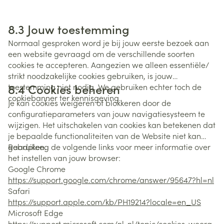
8.3 Jouw toestemming
Normaal gesproken word je bij jouw eerste bezoek aan
een website gevraagd om de verschillende soorten
cookies te accepteren. Aangezien we alleen essentiële/
strikt noodzakelijke cookies gebruiken, is jouw
8.4 Cookies beheren
toestemming niet nodig. We gebruiken echter toch de
cookiebanner ter kennisgeving.
Je kan cookies weigeren of blokkeren door de
configuratieparameters van jouw navigatiesysteem te
wijzigen. Het uitschakelen van cookies kan betekenen dat
je bepaalde functionaliteiten van de Website niet kan
gebruiken.
Raadpleeg de volgende links voor meer informatie over
het instellen van jouw browser:
Google Chrome
https://support.google.com/chrome/answer/95647?hl=nl
Safari
https://support.apple.com/kb/PH19214?locale=en_US
Microsoft Edge
https://support.microsoft.com/nl-nl/topic/cookies-weerg