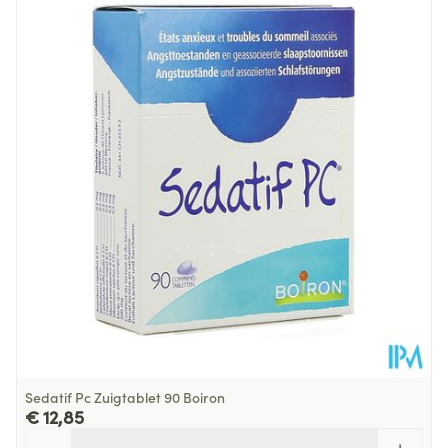
Lengte
40 mm
Diepte
104 mm
Behoud
Kamertemperatuur (15°C - 25°C)
Sedatif Pc Zuigtablet 90 Boiron
€ 12,85
Aantal