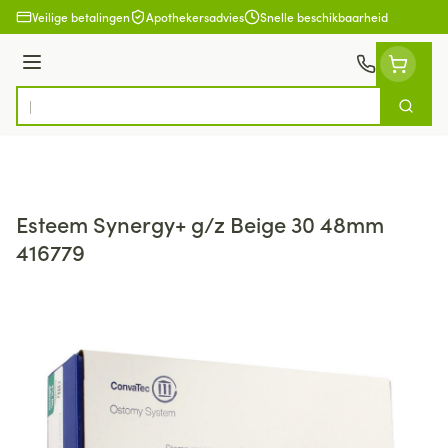
Ga naar de inhoud
Veilige betalingen
Apothekersadvies
Snelle beschikbaarheid
Menu
Zoek
Product, merk, categorie...
Esteem Synergy+ g/z Beige 30 48mm
416779