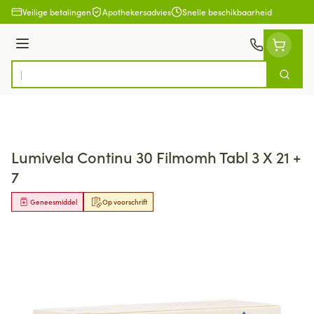
Ga naar de inhoud
Veilige betalingen
Apothekersadvies
Snelle beschikbaarheid
Menu
Zoek
Product, merk, categorie...
Lumivela Continu 30 Filmomh Tabl 3 X 21 +
7
Geneesmiddel
Op voorschrift