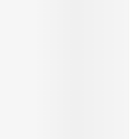
rende
Parfums en
geurproducten
CBD