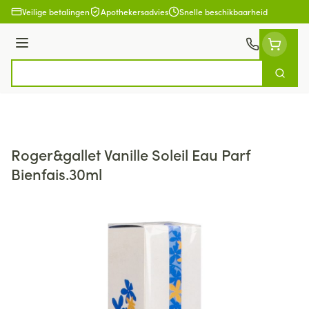
Ga naar de inhoud
Veilige betalingen
Apothekersadvies
Snelle beschikbaarheid
Menu
Zoek
Product, merk, categorie...
Roger&gallet Vanille Soleil Eau Parf
Bienfais.30ml