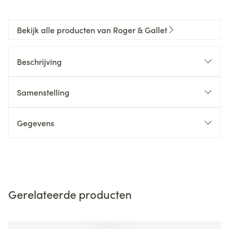
Bekijk alle producten van Roger & Gallet
Beschrijving
Samenstelling
Gegevens
Gerelateerde producten
Navigeren door de elementen van de carrousel is mogelijk m
Druk om carrousel over te slaan
Druk op om naar carrouselnavigatie te gaan