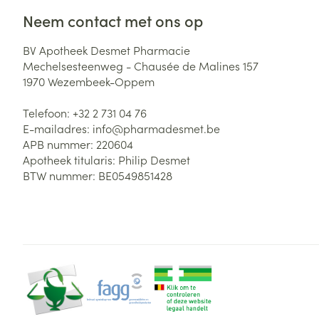
Neem contact met ons op
Zuurstof
Eelt
Eksteroog - lik
BV Apotheek Desmet Pharmacie
Ademhalingsste
Mechelsesteenweg - Chausée de Malines 157
Toon meer
1970
Wezembeek-Oppem
Spieren en gew
Telefoon:
+32 2 731 04 76
E-mailadres:
info@
pharmadesmet.be
Specifiek voor
APB nummer:
220604
Naalden en spu
Apotheek titularis:
Philip Desmet
Lichaamsverzo
Infecties
BTW nummer:
BE0549851428
Spuiten
Deodorant
Oplossing voor 
Gezichtsverzor
Naalden
Luizen
Naalden voor i
pennaalden
Diagnostica
Toon meer