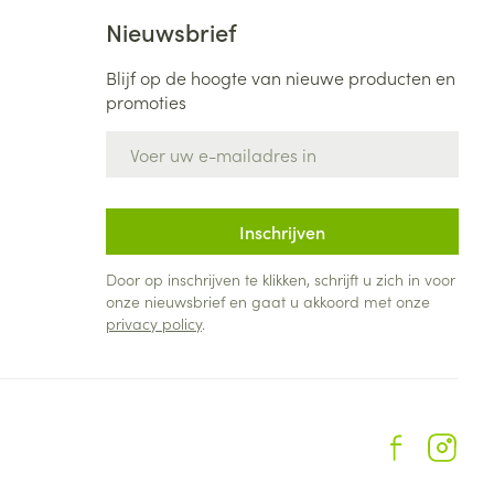
Bed
Nieuwsbrief
ng zon
Doorliggen - decubitis
Blijf op de hoogte van nieuwe producten en
Toon meer
ie
Urinewegen
promoties
E-mail adres
id, spanning
Stoppen met roken
 en intieme
Gezichtsreiniging -
ontschminken
n Orthopedie
Instrumenten
Inschrijven
sche
n anticonceptie
Reinigingsmelk, - crème, -
Anti tumor middelen
Door op inschrijven te klikken, schrijft u zich in voor
olie en gel
onze nieuwsbrief en gaat u akkoord met onze
jn
privacy policy
.
Tonic - lotion
zorging
Anesthesie
Micellair water
Specifiek voor de ogen
t
ie
Diverse geneesmiddelen
Toon meer