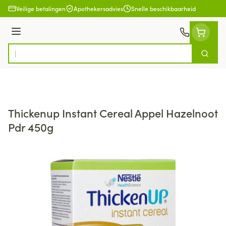
Ga naar de inhoud
Veilige betalingen
Apothekersadvies
Snelle beschikbaarheid
Menu
Zoek
Product, merk, categorie...
Thickenup Instant Cereal Appel Hazelnoot
Pdr 450g