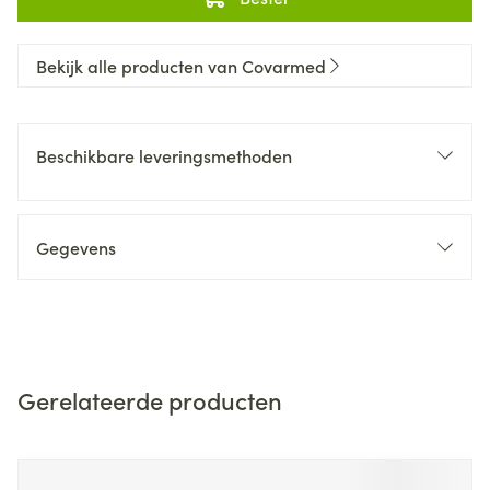
Bekijk alle producten van Covarmed
Beschikbare leveringsmethoden
Gegevens
Gerelateerde producten
Navigeren door de elementen van de carrousel is mogelijk m
Druk om carrousel over te slaan
Druk op om naar carrouselnavigatie te gaan