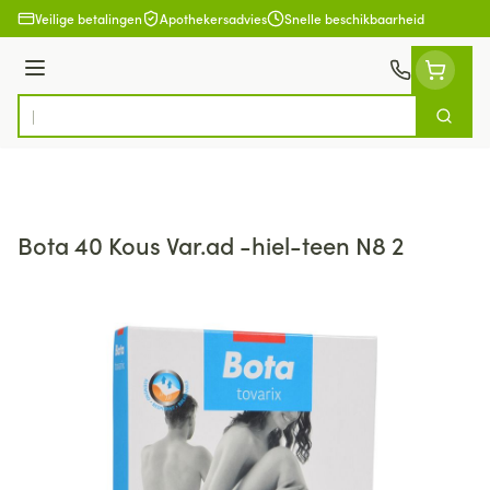
Ga naar de inhoud
Veilige betalingen
Apothekersadvies
Snelle beschikbaarheid
Menu
Zoek
Product, merk, categorie...
Bota 40 Kous Var.ad -hiel-teen N8 2