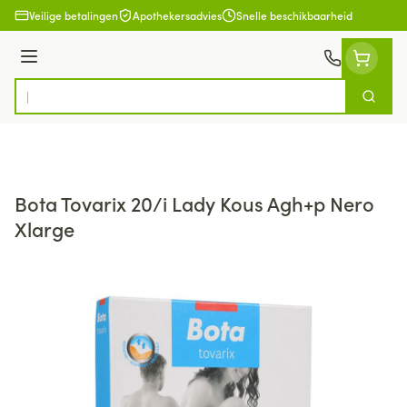
Ga naar de inhoud
Veilige betalingen
Apothekersadvies
Snelle beschikbaarheid
Menu
Zoek
Product, merk, categorie...
Bota Tovarix 20/i Lady Kous Agh+p Nero
Xlarge