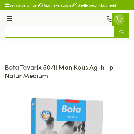
Ga naar de inhoud
Veilige betalingen
Apothekersadvies
Snelle beschikbaarheid
Menu
Zoek
Product, merk, categorie...
Bota Tovarix 50/ii Man Kous Ag-h -p
Natur Medium